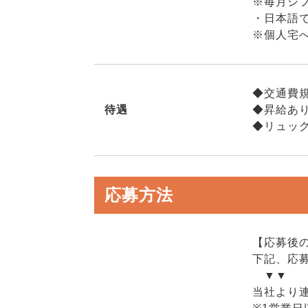
※毎月シ
・日本語
※個人宅
◆交通費
待遇
◆昇給あ
◆リュッ
応募方法
【応募後
下記、応
▼▼
当社より