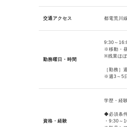
交通アクセス
都電荒川
9:30～1
※移動・
※残業ほ
勤務曜日・時間
［勤務］
※週3～5
学歴・経
◆必須条
資格・経験
・9:30