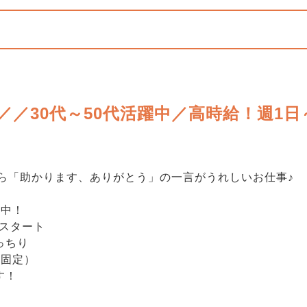
／30代～50代活躍中／高時給！週1日
ら「助かります、ありがとう」の一言がうれしいお仕事♪
躍中！
事スタート
っちり
日固定）
けます！