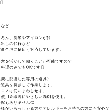
細】
 など…
ちろん、洗濯やアイロンがけ
い出しの代行など
家事全般に幅広く対応しています。
得意を活かして働くことが可能ですので
、料理のみでもOKです◎
健康に配慮した専用の道具》
除道具を持参して作業します。
クロスは使いまわしせず、
を使用＆環境にやさしい洗剤を使用。
心配もありません◎
子様がいらっしゃる方やアレルギーをお持ちの方にも安心な