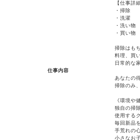
【仕事詳
・掃除
・洗濯
・洗い物
・買い物
掃除はも
料理、買
日常的な
仕事内容
あなたの
掃除のみ
《環境や
独自の掃
使用する
毎回新品
手荒れの
小さなお