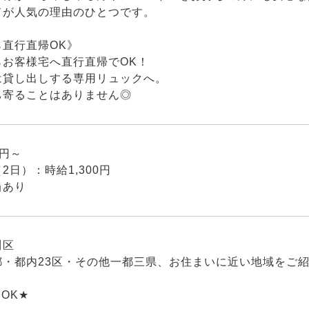
ドが人気の理由のひとつです。
ら直行直帰OK》
らお客様宅へ直行直帰でOK！
は貸し出しする専用リュックへ。
ち寄ることはありません◎
0円～
2日）：時給1,300円
当あり
川区
都・都内23区・その他一都三県、お住まいに近い地域をご紹
OK★