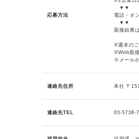
※1営業日
▼▼
応募方法
電話・オ
▼▼
面接結果
※週末の
※Web
※メール
連絡先住所
本社 〒15
連絡先TEL
03-5738-
採用担当
採用課 ※