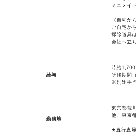
ミニメイ
《自宅か
ご自宅か
掃除道具
会社へ立
時給1,70
給与
研修期間（
※別途手
東京都荒
他、東京
勤務地
★直行直帰