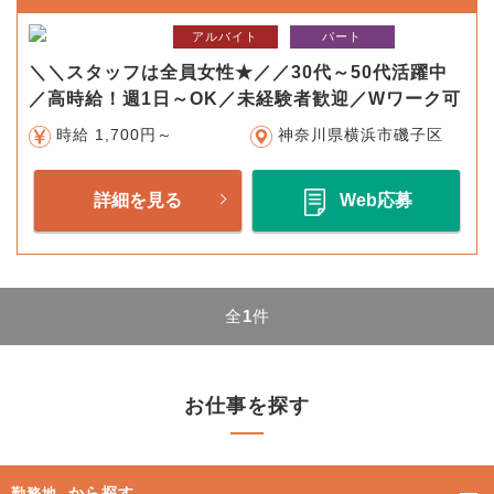
アルバイト
パート
＼＼スタッフは全員女性★／／30代～50代活躍中
／高時給！週1日～OK／未経験者歓迎／Wワーク可
時給 1,700円～
神奈川県横浜市磯子区
詳細を見る
Web応募
全
1
件
お仕事を探す
から探す
勤務地