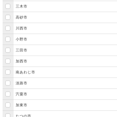
三木市
高砂市
川西市
小野市
三田市
加西市
南あわじ市
淡路市
宍粟市
加東市
たつの市